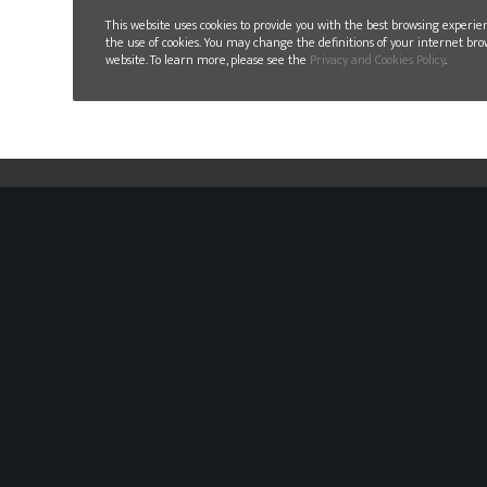
This website uses cookies to provide you with the best browsing experie
the use of cookies. You may change the definitions of your internet bro
website. To learn more, please see the
Privacy and Cookies Policy
.
GLN MEXICO
Carretera Estatal 100 “El Colorado-Higuerillas”
4200 Int. 1C
Parque Industrial Aeropuerto,
Loc. San Ildefonso, Município Colón
Querétaro CP 76295
T. +52 442 670 0048